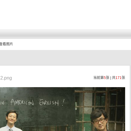
 查看图片
2.png
当前第
5
张 | 共
171
张