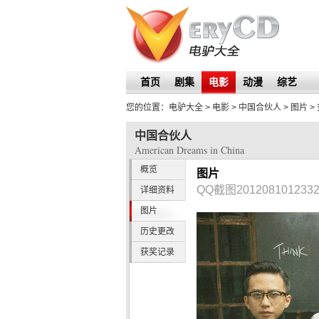
首页
剧集
电影
动漫
综艺
您的位置：
电驴大全
> 电影 >
中国合伙人
>
图片
>
中国合伙人
American Dreams in China
概览
图片
QQ截图2012081012332
详细资料
图片
历史更改
获奖记录