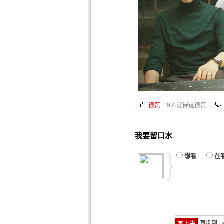
很赞
19
人觉得这很赞 |
我要留口水
想看
在
同步到: