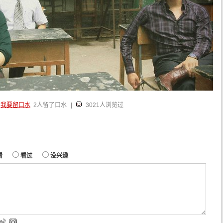
我要留口水
2人留了口水
|
3021人浏览过
看
看过
没兴趣