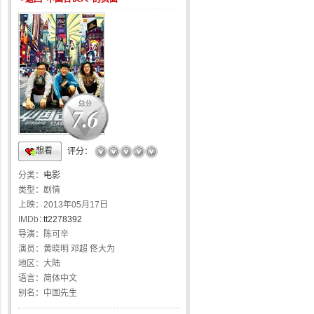
7.6
想看
☆
☆
☆
☆
☆
评分：
分类：
电影
类型：
剧情
上映：
2013年05月17日
IMDb：
tt2278392
导演：
陈可辛
演员：
黄晓明 邓超 佟大为
地区：
大陆
语言：
简体中文
别名：
中国先生