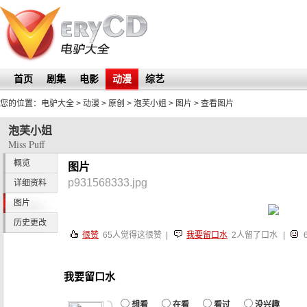
首页
剧集
电影
动漫
综艺
您的位置：
电驴大全
> 动漫 > 原创 >
泡芙小姐
>
图片
> 查看图片
泡芙小姐
Miss Puff
概览
图片
p931568333.jpg
详细资料
图片
历史更改
很赞
65
人觉得这很赞 |
我要留口水
2人留了口水
|
我要留口水
想看
在看
看过
没兴趣