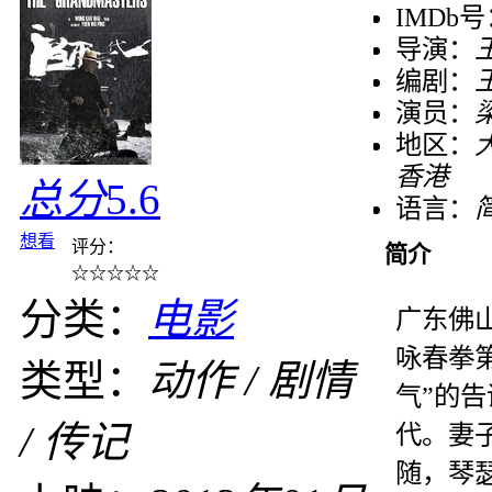
IMDb
导演：
编剧：
演员：
梁
地区：
香港
总分
5.6
语言：
想看
评分：
简介
☆
☆
☆
☆
☆
分类：
电影
广东佛
咏春拳
类型：
动作 / 剧情
气”的
/ 传记
代。妻
随，琴