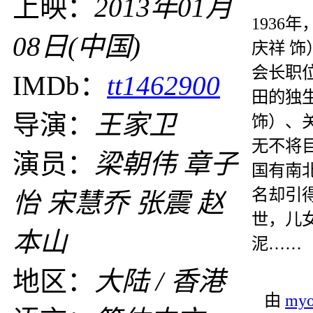
上映：
2013年01月
193
08日(中国)
庆祥 
会长职
IMDb：
tt1462900
田的独
导演：
王家卫
饰）、
无不将
演员：
梁朝伟 章子
国有南
名却引
怡 宋慧乔 张震 赵
世，儿
本山
泥……
地区：
大陆 / 香港
由
myo