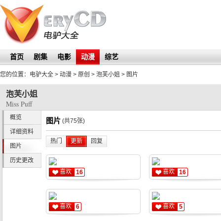
首页
剧集
电影
动漫
综艺
您的位置：
电驴大全
> 动漫 > 原创 >
泡芙小姐
>
图片
泡芙小姐
Miss Puff
概览
图片
(共75张)
详细资料
热门
更新
回复
图片
历史更改
喜欢
喜欢
16
16
喜欢
喜欢
6
5